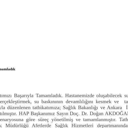
amamladık
mızı Başarıyla Tamamladık. Hastanemizde oluşabilecek su 
rçekleştirmek, su baskınının devamlılığını kesmek ve tahl
la düzenlenen tatbikatımıza; Sağlık Bakanlığı ve Ankara İ
ımız katılmıştır. HAP Başkanımız Sayın Doç. Dr. Doğan A
senaryosuna göre süreç yönetilmiş ve tamamlanmıştır. Tat
ağlık Müdürlüğü Afetlerde Sağlık Hizmetleri departmanın