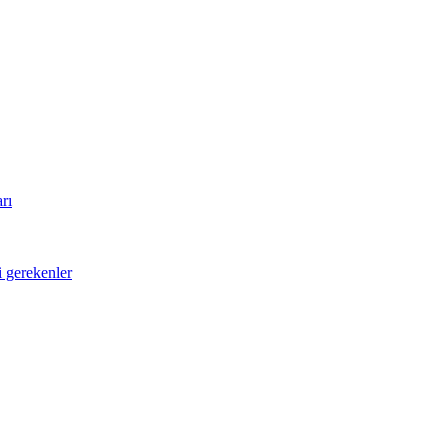
rı
i gerekenler