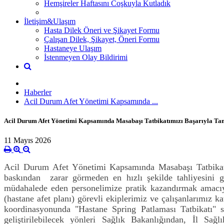
Hemşireler Haftasını Coşkuyla Kutladık
İletişim&Ulaşım
Hasta Dilek Öneri ve Şikayet Formu
Çalışan Dilek, Şikayet, Öneri Formu
Hastaneye Ulaşım
İstenmeyen Olay Bildirimi
Haberler
Acil Durum Afet Yönetimi Kapsamında ...
Acil Durum Afet Yönetimi Kapsamında Masabaşı Tatbikatımızı Başarıyla T
11 Mayıs 2026
Acil Durum Afet Yönetimi Kapsamında Masabaşı Tatbikatı
baskından zarar görmeden en hızlı şekilde tahliyesini ge
müdahalede eden personelimize pratik kazandırmak amacıy
(hastane afet planı) görevli ekiplerimiz ve çalışanlar
koordinasyonunda "Hastane Spring Patlaması Tatbikatı" 
geliştirilebilecek yönleri Sağlık Bakanlığından, İl S