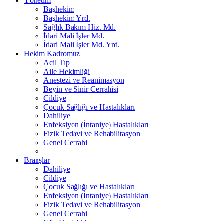
Yönetim
Başhekim
Başhekim Yrd.
Sağlık Bakım Hiz. Md.
İdari Mali İşler Md.
İdari Mali İşler Md. Yrd.
Hekim Kadromuz
Acil Tıp
Aile Hekimliği
Anestezi ve Reanimasyon
Beyin ve Sinir Cerrahisi
Cildiye
Çocuk Sağlığı ve Hastalıkları
Dahiliye
Enfeksiyon (İntaniye) Hastalıkları
Fizik Tedavi ve Rehabilitasyon
Genel Cerrahi
Branşlar
Dahiliye
Cildiye
Çocuk Sağlığı ve Hastalıkları
Enfeksiyon (İntaniye) Hastalıkları
Fizik Tedavi ve Rehabilitasyon
Genel Cerrahi