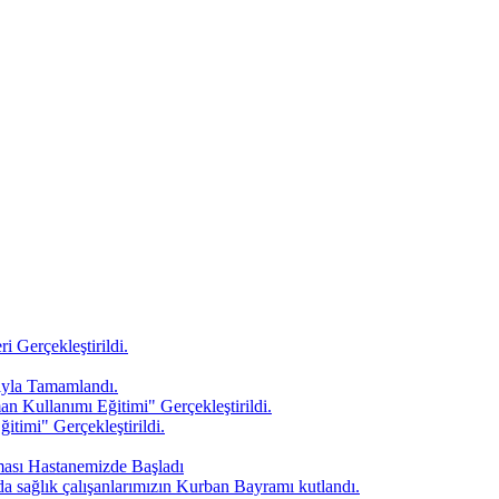
Gerçekleştirildi.
ıyla Tamamlandı.
 Kullanımı Eğitimi" Gerçekleştirildi.
timi" Gerçekleştirildi.
ması Hastanemizde Başladı
da sağlık çalışanlarımızın Kurban Bayramı kutlandı.