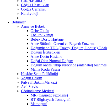
Göz Hastalıkları
Göğüs Hastalıkları
Göğüs Cerrahisi
Kardiyoloji
Bölümler
Anne ve Bebek
Gebe Okulu
Ebe Polikliniği
Bebek Dostu Hastane
Anne Sütünün Önemi ve Başarılı Emzirme
Doğumhane TDL (Travay, Doğum, Lohusa) Odala
Doğum İstatistikleri
Anne Dostu Hastane
Doğal Olan Normal Doğum
Doğum öncesi takip sürecinde (antenatal) bilinmes
Mama Kodu Yasası
Hasköy Semt Polikliniği
Yoğun Bakım
Palyatif Bakım Merkezi
Acil Servis
Görüntüleme Merkezi
MR (magnetic rezonans)
BT Bilgisayarlı Tomografi
Mamografi