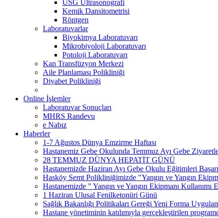
USG Ultrasonografi
Kemik Dansitometrisi
Röntgen
Laboratuvarlar
Biyokimya Laboratuvarı
Mikrobiyoloji Laboratuvarı
Potoloji Laboratuvarı
Kan Transfüzyon Merkezi
Aile Planlaması Polikliniği
Diyabet Polikliniği
Online İşlemler
Laboratuvar Sonuçları
MHRS Randevu
e Nabız
Haberler
1-7 Ağustos Dünya Emzirme Haftası
Hastanemiz Gebe Okulunda Temmuz Ayı Gebe Ziyaretleri 
28 TEMMUZ DÜNYA HEPATİT GÜNÜ
Hastanemizde Haziran Ayı Gebe Okulu Eğitimleri Başar
Hasköy Semt Polikliniğimizde "Yangın ve Yangın Ekipman
Hastanemizde " Yangın ve Yangın Ekipmanı Kullanımı Eği
1 Haziran Ulusal Fenilketonüri Günü
Sağlık Bakanlığı Politikaları Gereği Yeni Forma Uygula
Hastane yönetiminin katılımıyla gerçekleştirilen program