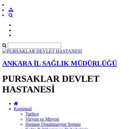
ANKARA İL SAĞLIK MÜDÜRLÜĞÜ
PURSAKLAR DEVLET
HASTANESİ
Kurumsal
Tarihçe
Vizyon ve Misyon
Hastane Organizasyon Şeması