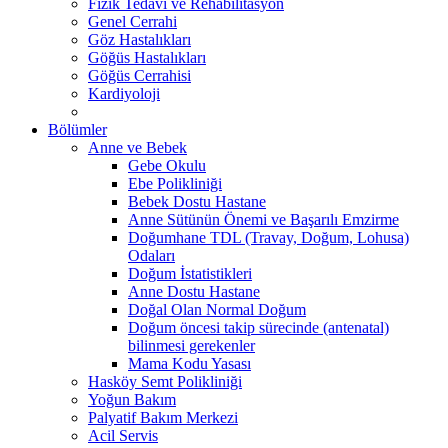
Fizik Tedavi ve Rehabilitasyon
Genel Cerrahi
Göz Hastalıkları
Göğüs Hastalıkları
Göğüs Cerrahisi
Kardiyoloji
Bölümler
Anne ve Bebek
Gebe Okulu
Ebe Polikliniği
Bebek Dostu Hastane
Anne Sütünün Önemi ve Başarılı Emzirme
Doğumhane TDL (Travay, Doğum, Lohusa)
Odaları
Doğum İstatistikleri
Anne Dostu Hastane
Doğal Olan Normal Doğum
Doğum öncesi takip sürecinde (antenatal)
bilinmesi gerekenler
Mama Kodu Yasası
Hasköy Semt Polikliniği
Yoğun Bakım
Palyatif Bakım Merkezi
Acil Servis