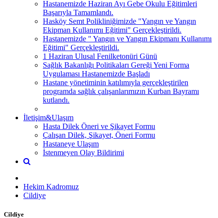
Hastanemizde Haziran Ayı Gebe Okulu Eğitimleri
Başarıyla Tamamlandı.
Hasköy Semt Polikliniğimizde "Yangın ve Yangın
Ekipman Kullanımı Eğitimi" Gerçekleştirildi.
Hastanemizde " Yangın ve Yangın Ekipmanı Kullanımı
Eğitimi" Gerçekleştirildi.
1 Haziran Ulusal Fenilketonüri Günü
Sağlık Bakanlığı Politikaları Gereği Yeni Forma
Uygulaması Hastanemizde Başladı
Hastane yönetiminin katılımıyla gerçekleştirilen
programda sağlık çalışanlarımızın Kurban Bayramı
kutlandı.
İletişim&Ulaşım
Hasta Dilek Öneri ve Şikayet Formu
Çalışan Dilek, Şikayet, Öneri Formu
Hastaneye Ulaşım
İstenmeyen Olay Bildirimi
Hekim Kadromuz
Cildiye
Cildiye