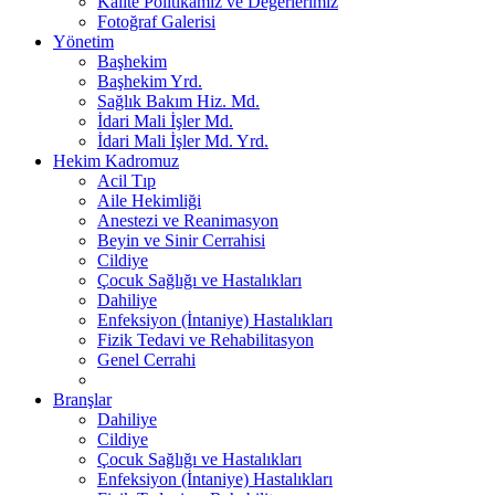
Kalite Politikamız ve Değerlerimiz
Fotoğraf Galerisi
Yönetim
Başhekim
Başhekim Yrd.
Sağlık Bakım Hiz. Md.
İdari Mali İşler Md.
İdari Mali İşler Md. Yrd.
Hekim Kadromuz
Acil Tıp
Aile Hekimliği
Anestezi ve Reanimasyon
Beyin ve Sinir Cerrahisi
Cildiye
Çocuk Sağlığı ve Hastalıkları
Dahiliye
Enfeksiyon (İntaniye) Hastalıkları
Fizik Tedavi ve Rehabilitasyon
Genel Cerrahi
Branşlar
Dahiliye
Cildiye
Çocuk Sağlığı ve Hastalıkları
Enfeksiyon (İntaniye) Hastalıkları