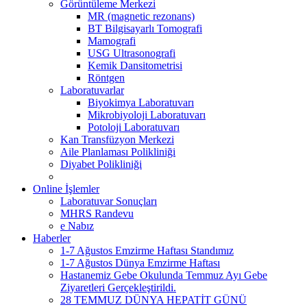
Görüntüleme Merkezi
MR (magnetic rezonans)
BT Bilgisayarlı Tomografi
Mamografi
USG Ultrasonografi
Kemik Dansitometrisi
Röntgen
Laboratuvarlar
Biyokimya Laboratuvarı
Mikrobiyoloji Laboratuvarı
Potoloji Laboratuvarı
Kan Transfüzyon Merkezi
Aile Planlaması Polikliniği
Diyabet Polikliniği
Online İşlemler
Laboratuvar Sonuçları
MHRS Randevu
e Nabız
Haberler
1-7 Ağustos Emzirme Haftası Standımız
1-7 Ağustos Dünya Emzirme Haftası
Hastanemiz Gebe Okulunda Temmuz Ayı Gebe
Ziyaretleri Gerçekleştirildi.
28 TEMMUZ DÜNYA HEPATİT GÜNÜ