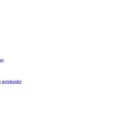
rı
i gerekenler