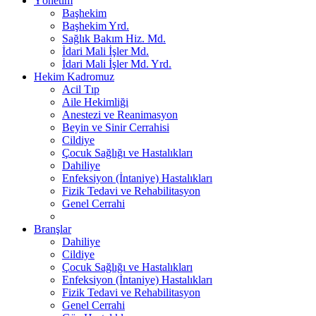
Yönetim
Başhekim
Başhekim Yrd.
Sağlık Bakım Hiz. Md.
İdari Mali İşler Md.
İdari Mali İşler Md. Yrd.
Hekim Kadromuz
Acil Tıp
Aile Hekimliği
Anestezi ve Reanimasyon
Beyin ve Sinir Cerrahisi
Cildiye
Çocuk Sağlığı ve Hastalıkları
Dahiliye
Enfeksiyon (İntaniye) Hastalıkları
Fizik Tedavi ve Rehabilitasyon
Genel Cerrahi
Branşlar
Dahiliye
Cildiye
Çocuk Sağlığı ve Hastalıkları
Enfeksiyon (İntaniye) Hastalıkları
Fizik Tedavi ve Rehabilitasyon
Genel Cerrahi