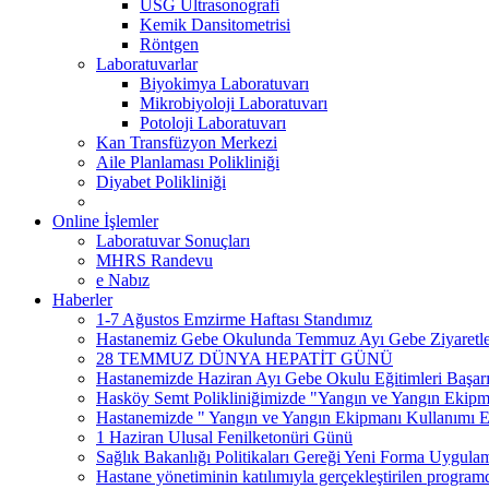
USG Ultrasonografi
Kemik Dansitometrisi
Röntgen
Laboratuvarlar
Biyokimya Laboratuvarı
Mikrobiyoloji Laboratuvarı
Potoloji Laboratuvarı
Kan Transfüzyon Merkezi
Aile Planlaması Polikliniği
Diyabet Polikliniği
Online İşlemler
Laboratuvar Sonuçları
MHRS Randevu
e Nabız
Haberler
1-7 Ağustos Emzirme Haftası Standımız
Hastanemiz Gebe Okulunda Temmuz Ayı Gebe Ziyaretleri 
28 TEMMUZ DÜNYA HEPATİT GÜNÜ
Hastanemizde Haziran Ayı Gebe Okulu Eğitimleri Başar
Hasköy Semt Polikliniğimizde "Yangın ve Yangın Ekipman
Hastanemizde " Yangın ve Yangın Ekipmanı Kullanımı Eği
1 Haziran Ulusal Fenilketonüri Günü
Sağlık Bakanlığı Politikaları Gereği Yeni Forma Uygula
Hastane yönetiminin katılımıyla gerçekleştirilen program