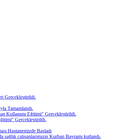
Gerçekleştirildi.
ıyla Tamamlandı.
 Kullanımı Eğitimi" Gerçekleştirildi.
timi" Gerçekleştirildi.
ması Hastanemizde Başladı
da sağlık çalışanlarımızın Kurban Bayramı kutlandı.