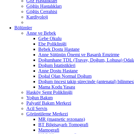
Göz Hastalıkları
Göğüs Hastalıkları
Göğüs Cerrahisi
Kardiyoloji
Bölümler
Anne ve Bebek
Gebe Okulu
Ebe Polikliniği
Bebek Dostu Hastane
Anne Sütünün Önemi ve Başarılı Emzirme
Doğumhane TDL (Travay, Doğum, Lohusa) Odala
Doğum İstatistikleri
Anne Dostu Hastane
Doğal Olan Normal Doğum
Doğum öncesi takip sürecinde (antenatal) bilinmes
Mama Kodu Yasası
Hasköy Semt Polikliniği
Yoğun Bakım
Palyatif Bakım Merkezi
Acil Servis
Görüntüleme Merkezi
MR (magnetic rezonans)
BT Bilgisayarlı Tomografi
Mamografi