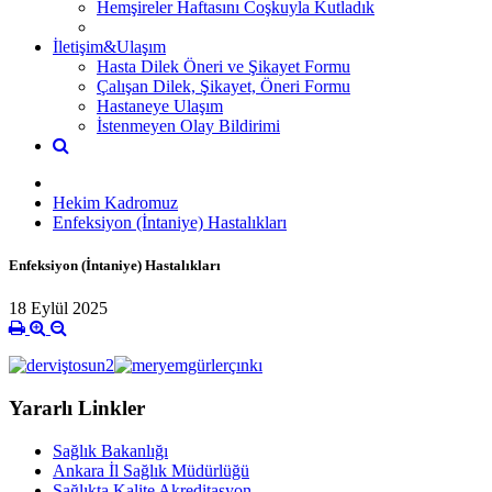
Hemşireler Haftasını Coşkuyla Kutladık
İletişim&Ulaşım
Hasta Dilek Öneri ve Şikayet Formu
Çalışan Dilek, Şikayet, Öneri Formu
Hastaneye Ulaşım
İstenmeyen Olay Bildirimi
Hekim Kadromuz
Enfeksiyon (İntaniye) Hastalıkları
Enfeksiyon (İntaniye) Hastalıkları
18 Eylül 2025
Yararlı Linkler
Sağlık Bakanlığı
Ankara İl Sağlık Müdürlüğü
Sağlıkta Kalite Akreditasyon