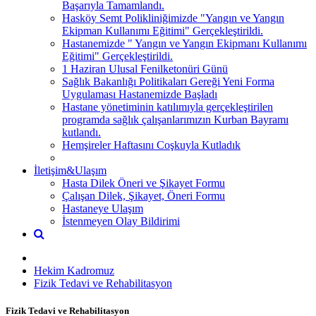
Başarıyla Tamamlandı.
Hasköy Semt Polikliniğimizde "Yangın ve Yangın
Ekipman Kullanımı Eğitimi" Gerçekleştirildi.
Hastanemizde " Yangın ve Yangın Ekipmanı Kullanımı
Eğitimi" Gerçekleştirildi.
1 Haziran Ulusal Fenilketonüri Günü
Sağlık Bakanlığı Politikaları Gereği Yeni Forma
Uygulaması Hastanemizde Başladı
Hastane yönetiminin katılımıyla gerçekleştirilen
programda sağlık çalışanlarımızın Kurban Bayramı
kutlandı.
Hemşireler Haftasını Coşkuyla Kutladık
İletişim&Ulaşım
Hasta Dilek Öneri ve Şikayet Formu
Çalışan Dilek, Şikayet, Öneri Formu
Hastaneye Ulaşım
İstenmeyen Olay Bildirimi
Hekim Kadromuz
Fizik Tedavi ve Rehabilitasyon
Fizik Tedavi ve Rehabilitasyon