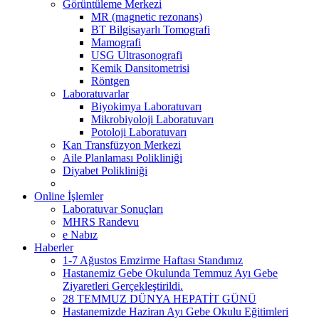
Görüntüleme Merkezi
MR (magnetic rezonans)
BT Bilgisayarlı Tomografi
Mamografi
USG Ultrasonografi
Kemik Dansitometrisi
Röntgen
Laboratuvarlar
Biyokimya Laboratuvarı
Mikrobiyoloji Laboratuvarı
Potoloji Laboratuvarı
Kan Transfüzyon Merkezi
Aile Planlaması Polikliniği
Diyabet Polikliniği
Online İşlemler
Laboratuvar Sonuçları
MHRS Randevu
e Nabız
Haberler
1-7 Ağustos Emzirme Haftası Standımız
Hastanemiz Gebe Okulunda Temmuz Ayı Gebe
Ziyaretleri Gerçekleştirildi.
28 TEMMUZ DÜNYA HEPATİT GÜNÜ
Hastanemizde Haziran Ayı Gebe Okulu Eğitimleri