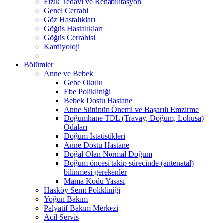
Fizik Tedavi ve Rehabilitasyon
Genel Cerrahi
Göz Hastalıkları
Göğüs Hastalıkları
Göğüs Cerrahisi
Kardiyoloji
Bölümler
Anne ve Bebek
Gebe Okulu
Ebe Polikliniği
Bebek Dostu Hastane
Anne Sütünün Önemi ve Başarılı Emzirme
Doğumhane TDL (Travay, Doğum, Lohusa)
Odaları
Doğum İstatistikleri
Anne Dostu Hastane
Doğal Olan Normal Doğum
Doğum öncesi takip sürecinde (antenatal)
bilinmesi gerekenler
Mama Kodu Yasası
Hasköy Semt Polikliniği
Yoğun Bakım
Palyatif Bakım Merkezi
Acil Servis