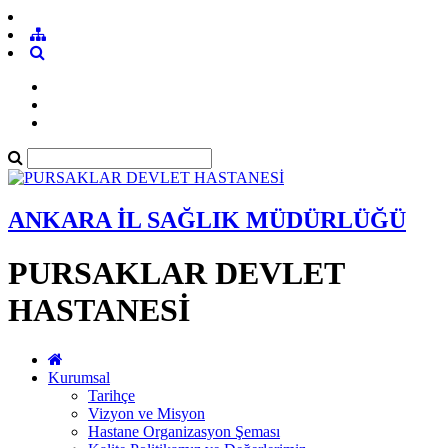
ANKARA İL SAĞLIK MÜDÜRLÜĞÜ
PURSAKLAR DEVLET
HASTANESİ
Kurumsal
Tarihçe
Vizyon ve Misyon
Hastane Organizasyon Şeması