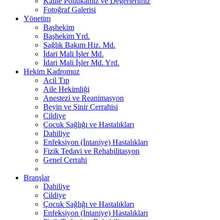
Kalite Politikamız ve Değerlerimiz
Fotoğraf Galerisi
Yönetim
Başhekim
Başhekim Yrd.
Sağlık Bakım Hiz. Md.
İdari Mali İşler Md.
İdari Mali İşler Md. Yrd.
Hekim Kadromuz
Acil Tıp
Aile Hekimliği
Anestezi ve Reanimasyon
Beyin ve Sinir Cerrahisi
Cildiye
Çocuk Sağlığı ve Hastalıkları
Dahiliye
Enfeksiyon (İntaniye) Hastalıkları
Fizik Tedavi ve Rehabilitasyon
Genel Cerrahi
Branşlar
Dahiliye
Cildiye
Çocuk Sağlığı ve Hastalıkları
Enfeksiyon (İntaniye) Hastalıkları