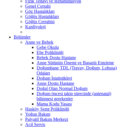
Fizik Tedavi ve Rehabilitasyon
Genel Cerrahi
Göz Hastalıkları
Göğüs Hastalıkları
Göğüs Cerrahisi
Kardiyoloji
Bölümler
Anne ve Bebek
Gebe Okulu
Ebe Polikliniği
Bebek Dostu Hastane
Anne Sütünün Önemi ve Başarılı Emzirme
Doğumhane TDL (Travay, Doğum, Lohusa)
Odaları
Doğum İstatistikleri
Anne Dostu Hastane
Doğal Olan Normal Doğum
Doğum öncesi takip sürecinde (antenatal)
bilinmesi gerekenler
Mama Kodu Yasası
Hasköy Semt Polikliniği
Yoğun Bakım
Palyatif Bakım Merkezi
Acil Servis