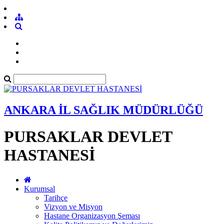
ANKARA İL SAĞLIK MÜDÜRLÜĞÜ
PURSAKLAR DEVLET
HASTANESİ
Kurumsal
Tarihçe
Vizyon ve Misyon
Hastane Organizasyon Şeması