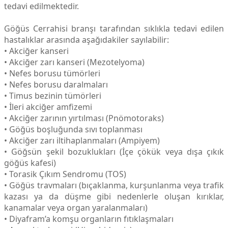
tedavi edilmektedir.
Göğüs Cerrahisi branşı tarafından sıklıkla tedavi edilen
hastalıklar arasında aşağıdakiler sayılabilir:
• Akciğer kanseri
• Akciğer zarı kanseri (Mezotelyoma)
• Nefes borusu tümörleri
• Nefes borusu daralmaları
• Timus bezinin tümörleri
• İleri akciğer amfizemi
• Akciğer zarının yırtılması (Pnömotoraks)
• Göğüs boşluğunda sıvı toplanması
• Akciğer zarı iltihaplanmaları (Ampiyem)
• Göğsün şekil bozuklukları (İçe çökük veya dışa çıkık
göğüs kafesi)
• Torasik Çıkım Sendromu (TOS)
• Göğüs travmaları (bıçaklanma, kurşunlanma veya trafik
kazası ya da düşme gibi nedenlerle oluşan kırıklar,
kanamalar veya organ yaralanmaları)
• Diyafram’a komşu organların fıtıklaşmaları