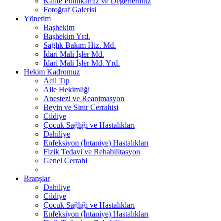
Kalite Politikamız ve Değerlerimiz
Fotoğraf Galerisi
Yönetim
Başhekim
Başhekim Yrd.
Sağlık Bakım Hiz. Md.
İdari Mali İşler Md.
İdari Mali İşler Md. Yrd.
Hekim Kadromuz
Acil Tıp
Aile Hekimliği
Anestezi ve Reanimasyon
Beyin ve Sinir Cerrahisi
Cildiye
Çocuk Sağlığı ve Hastalıkları
Dahiliye
Enfeksiyon (İntaniye) Hastalıkları
Fizik Tedavi ve Rehabilitasyon
Genel Cerrahi
Branşlar
Dahiliye
Cildiye
Çocuk Sağlığı ve Hastalıkları
Enfeksiyon (İntaniye) Hastalıkları