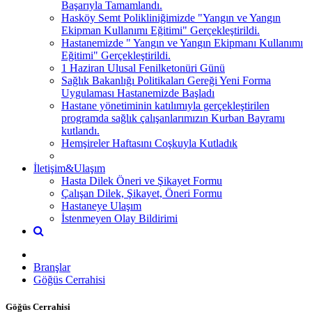
Başarıyla Tamamlandı.
Hasköy Semt Polikliniğimizde "Yangın ve Yangın
Ekipman Kullanımı Eğitimi" Gerçekleştirildi.
Hastanemizde " Yangın ve Yangın Ekipmanı Kullanımı
Eğitimi" Gerçekleştirildi.
1 Haziran Ulusal Fenilketonüri Günü
Sağlık Bakanlığı Politikaları Gereği Yeni Forma
Uygulaması Hastanemizde Başladı
Hastane yönetiminin katılımıyla gerçekleştirilen
programda sağlık çalışanlarımızın Kurban Bayramı
kutlandı.
Hemşireler Haftasını Coşkuyla Kutladık
İletişim&Ulaşım
Hasta Dilek Öneri ve Şikayet Formu
Çalışan Dilek, Şikayet, Öneri Formu
Hastaneye Ulaşım
İstenmeyen Olay Bildirimi
Branşlar
Göğüs Cerrahisi
Göğüs Cerrahisi