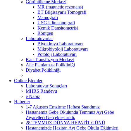
Görüntüleme Merkezi
MR (magnetic rezonans)
BT Bilgisayarlı Tomografi
Mamografi
USG Ultrasonografi
Kemik Dansitometrisi
Röntgen
Laboratuvarlar
Biyokimya Laboratuvarı
Mikrobiyoloji Laboratuvarı
Potoloji Laboratuvarı
Kan Transfüzyon Merkezi
Aile Planlaması Polikliniği
Diyabet Polikliniği
Online İşlemler
Laboratuvar Sonuçları
MHRS Randevu
e Nabız
Haberler
1-7 Ağustos Emzirme Haftası Standımız
Hastanemiz Gebe Okulunda Temmuz Ayı Gebe
Ziyaretleri Gerçekleştirildi.
28 TEMMUZ DÜNYA HEPATİT GÜNÜ
Hastanemizde Haziran Ayı Gebe Okulu Eğitimleri