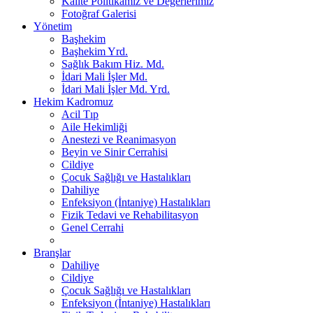
Kalite Politikamız ve Değerlerimiz
Fotoğraf Galerisi
Yönetim
Başhekim
Başhekim Yrd.
Sağlık Bakım Hiz. Md.
İdari Mali İşler Md.
İdari Mali İşler Md. Yrd.
Hekim Kadromuz
Acil Tıp
Aile Hekimliği
Anestezi ve Reanimasyon
Beyin ve Sinir Cerrahisi
Cildiye
Çocuk Sağlığı ve Hastalıkları
Dahiliye
Enfeksiyon (İntaniye) Hastalıkları
Fizik Tedavi ve Rehabilitasyon
Genel Cerrahi
Branşlar
Dahiliye
Cildiye
Çocuk Sağlığı ve Hastalıkları
Enfeksiyon (İntaniye) Hastalıkları