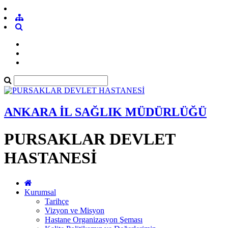
ANKARA İL SAĞLIK MÜDÜRLÜĞÜ
PURSAKLAR DEVLET
HASTANESİ
Kurumsal
Tarihçe
Vizyon ve Misyon
Hastane Organizasyon Şeması