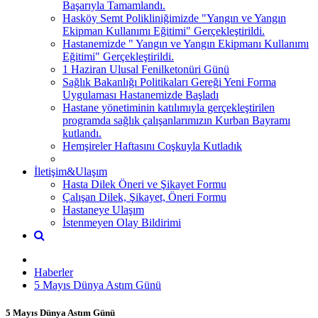
Başarıyla Tamamlandı.
Hasköy Semt Polikliniğimizde "Yangın ve Yangın
Ekipman Kullanımı Eğitimi" Gerçekleştirildi.
Hastanemizde " Yangın ve Yangın Ekipmanı Kullanımı
Eğitimi" Gerçekleştirildi.
1 Haziran Ulusal Fenilketonüri Günü
Sağlık Bakanlığı Politikaları Gereği Yeni Forma
Uygulaması Hastanemizde Başladı
Hastane yönetiminin katılımıyla gerçekleştirilen
programda sağlık çalışanlarımızın Kurban Bayramı
kutlandı.
Hemşireler Haftasını Coşkuyla Kutladık
İletişim&Ulaşım
Hasta Dilek Öneri ve Şikayet Formu
Çalışan Dilek, Şikayet, Öneri Formu
Hastaneye Ulaşım
İstenmeyen Olay Bildirimi
Haberler
5 Mayıs Dünya Astım Günü
5 Mayıs Dünya Astım Günü