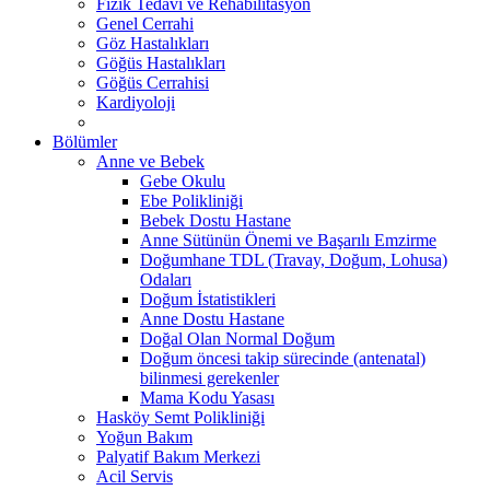
Fizik Tedavi ve Rehabilitasyon
Genel Cerrahi
Göz Hastalıkları
Göğüs Hastalıkları
Göğüs Cerrahisi
Kardiyoloji
Bölümler
Anne ve Bebek
Gebe Okulu
Ebe Polikliniği
Bebek Dostu Hastane
Anne Sütünün Önemi ve Başarılı Emzirme
Doğumhane TDL (Travay, Doğum, Lohusa)
Odaları
Doğum İstatistikleri
Anne Dostu Hastane
Doğal Olan Normal Doğum
Doğum öncesi takip sürecinde (antenatal)
bilinmesi gerekenler
Mama Kodu Yasası
Hasköy Semt Polikliniği
Yoğun Bakım
Palyatif Bakım Merkezi
Acil Servis