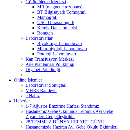
Görüntüleme Merkezi
MR (magnetic rezonans)
BT Bilgisayarlı Tomografi
Mamografi
USG Ultrasonografi
Kemik Dansitometrisi
Röntgen
Laboratuvarlar
Biyokimya Laboratuvarı
Mikrobiyoloji Laboratuvarı
Potoloji Laboratuvarı
Kan Transfüzyon Merkezi
Aile Planlaması Polikliniği
Diyabet Polikliniği
Online İşlemler
Laboratuvar Sonuçları
MHRS Randevu
e Nabız
Haberler
1-7 Ağustos Emzirme Haftası Standımız
Hastanemiz Gebe Okulunda Temmuz Ayı Gebe
Ziyaretleri Gerçekleştirildi.
28 TEMMUZ DÜNYA HEPATİT GÜNÜ
Hastanemizde Haziran Ayı Gebe Okulu Eğitimleri