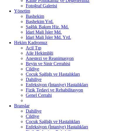
Kalite Politikamız ve Değerlerimiz
Fotoğraf Galerisi
Yönetim
Başhekim
Başhekim Yrd.
Sağlık Bakım Hiz. Md.
İdari Mali İşler Md.
İdari Mali İşler Md. Yrd.
Hekim Kadromuz
Acil Tıp
Aile Hekimliği
Anestezi ve Reanimasyon
Beyin ve Sinir Cerrahisi
Cildiye
Çocuk Sağlığı ve Hastalıkları
Dahiliye
Enfeksiyon (İntaniye) Hastalıkları
Fizik Tedavi ve Rehabilitasyon
Genel Cerrahi
Branşlar
Dahiliye
Cildiye
Çocuk Sağlığı ve Hastalıkları
Enfeksiyon (İntaniye) Hastalıkları