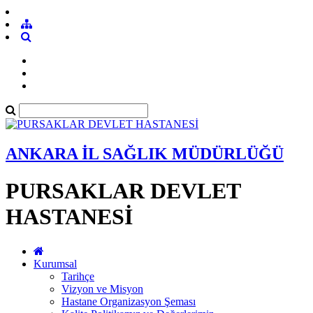
ANKARA İL SAĞLIK MÜDÜRLÜĞÜ
PURSAKLAR DEVLET
HASTANESİ
Kurumsal
Tarihçe
Vizyon ve Misyon
Hastane Organizasyon Şeması