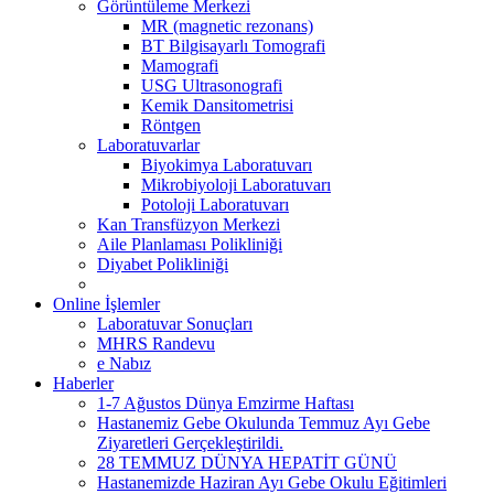
Görüntüleme Merkezi
MR (magnetic rezonans)
BT Bilgisayarlı Tomografi
Mamografi
USG Ultrasonografi
Kemik Dansitometrisi
Röntgen
Laboratuvarlar
Biyokimya Laboratuvarı
Mikrobiyoloji Laboratuvarı
Potoloji Laboratuvarı
Kan Transfüzyon Merkezi
Aile Planlaması Polikliniği
Diyabet Polikliniği
Online İşlemler
Laboratuvar Sonuçları
MHRS Randevu
e Nabız
Haberler
1-7 Ağustos Dünya Emzirme Haftası
Hastanemiz Gebe Okulunda Temmuz Ayı Gebe
Ziyaretleri Gerçekleştirildi.
28 TEMMUZ DÜNYA HEPATİT GÜNÜ
Hastanemizde Haziran Ayı Gebe Okulu Eğitimleri