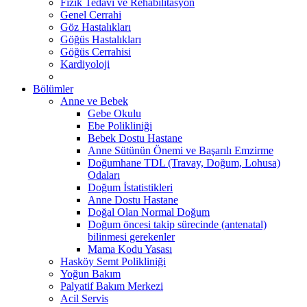
Fizik Tedavi ve Rehabilitasyon
Genel Cerrahi
Göz Hastalıkları
Göğüs Hastalıkları
Göğüs Cerrahisi
Kardiyoloji
Bölümler
Anne ve Bebek
Gebe Okulu
Ebe Polikliniği
Bebek Dostu Hastane
Anne Sütünün Önemi ve Başarılı Emzirme
Doğumhane TDL (Travay, Doğum, Lohusa)
Odaları
Doğum İstatistikleri
Anne Dostu Hastane
Doğal Olan Normal Doğum
Doğum öncesi takip sürecinde (antenatal)
bilinmesi gerekenler
Mama Kodu Yasası
Hasköy Semt Polikliniği
Yoğun Bakım
Palyatif Bakım Merkezi
Acil Servis