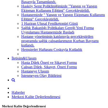
Başarıyla Tamamlandı.
Hasköy Semt Polikliniğimizde "Yangın ve Yangın
Ekipman Kullanımı Eğitimi" Gerçekleştirildi.
Hastanemizde " Yangın ve Yangın Ekipmanı Kullanımı
Eğitimi" Gerçekleştirildi.
1 Haziran Ulusal Fenilketonüri Günü
Sağlık Bakanlığı Politikaları Gereği Yeni Forma
Uygulaması Hastanemizde Başladı
Hastane yönetiminin katılımıyla gerçekleştirilen
programda sağlık çalışanlarımızın Kurban Bayramı
kutlandı.
Hemşireler Haftasını Coşkuyla Kutladık
İletişim&Ulaşım
Hasta Dilek Öneri ve Şikayet Formu
Çalışan Dilek, Şikayet, Öneri Formu
Hastaneye Ulaşım
İstenmeyen Olay Bildirimi
Haberler
Merkezi Kalite Değerlendirmesi
Merkezi Kalite Değerlendirmesi