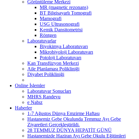
Görüntüleme Merkezi
MR (magnetic rezonans)
BT Bilgisayarlı Tomografi
Mamografi
USG Ultrasonografi
Kemik Dansitometrisi
Röntgen
Laboratuvarlar
Biyokimya Laboratuvarı
Mikrobiyoloji Laboratuvarı
Potoloji Laboratuvarı
Kan Transfüzyon Merkezi
Aile Planlaması Polikliniği
Diyabet Polikliniği
Online İşlemler
Laboratuvar Sonuçları
MHRS Randevu
e Nabız
Haberler
1-7 Ağustos Dünya Emzirme Haftası
Hastanemiz Gebe Okulunda Temmuz Ayı Gebe
Ziyaretleri Gerçekleştirildi.
28 TEMMUZ DÜNYA HEPATİT GÜNÜ
Hastanemizde Haziran Ayı Gebe Okulu Eğitimleri