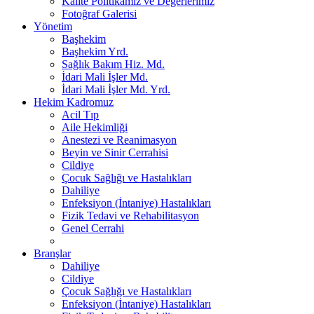
Kalite Politikamız ve Değerlerimiz
Fotoğraf Galerisi
Yönetim
Başhekim
Başhekim Yrd.
Sağlık Bakım Hiz. Md.
İdari Mali İşler Md.
İdari Mali İşler Md. Yrd.
Hekim Kadromuz
Acil Tıp
Aile Hekimliği
Anestezi ve Reanimasyon
Beyin ve Sinir Cerrahisi
Cildiye
Çocuk Sağlığı ve Hastalıkları
Dahiliye
Enfeksiyon (İntaniye) Hastalıkları
Fizik Tedavi ve Rehabilitasyon
Genel Cerrahi
Branşlar
Dahiliye
Cildiye
Çocuk Sağlığı ve Hastalıkları
Enfeksiyon (İntaniye) Hastalıkları