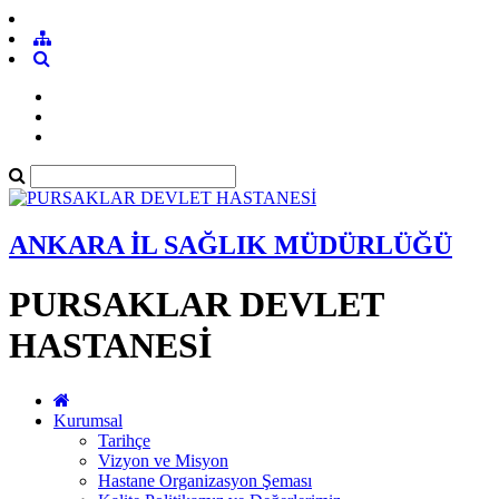
ANKARA İL SAĞLIK MÜDÜRLÜĞÜ
PURSAKLAR DEVLET
HASTANESİ
Kurumsal
Tarihçe
Vizyon ve Misyon
Hastane Organizasyon Şeması