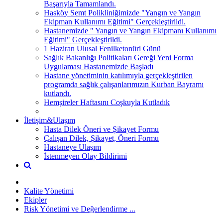
Başarıyla Tamamlandı.
Hasköy Semt Polikliniğimizde "Yangın ve Yangın
Ekipman Kullanımı Eğitimi" Gerçekleştirildi.
Hastanemizde " Yangın ve Yangın Ekipmanı Kullanımı
Eğitimi" Gerçekleştirildi.
1 Haziran Ulusal Fenilketonüri Günü
Sağlık Bakanlığı Politikaları Gereği Yeni Forma
Uygulaması Hastanemizde Başladı
Hastane yönetiminin katılımıyla gerçekleştirilen
programda sağlık çalışanlarımızın Kurban Bayramı
kutlandı.
Hemşireler Haftasını Coşkuyla Kutladık
İletişim&Ulaşım
Hasta Dilek Öneri ve Şikayet Formu
Çalışan Dilek, Şikayet, Öneri Formu
Hastaneye Ulaşım
İstenmeyen Olay Bildirimi
Kalite Yönetimi
Ekipler
Risk Yönetimi ve Değerlendirme ...