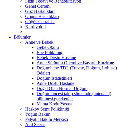
Fizik Tedavi ve Rehabilitasyon
Genel Cerrahi
Göz Hastalıkları
Göğüs Hastalıkları
Göğüs Cerrahisi
Kardiyoloji
Bölümler
Anne ve Bebek
Gebe Okulu
Ebe Polikliniği
Bebek Dostu Hastane
Anne Sütünün Önemi ve Başarılı Emzirme
Doğumhane TDL (Travay, Doğum, Lohusa)
Odaları
Doğum İstatistikleri
Anne Dostu Hastane
Doğal Olan Normal Doğum
Doğum öncesi takip sürecinde (antenatal)
bilinmesi gerekenler
Mama Kodu Yasası
Hasköy Semt Polikliniği
Yoğun Bakım
Palyatif Bakım Merkezi
Acil Servis