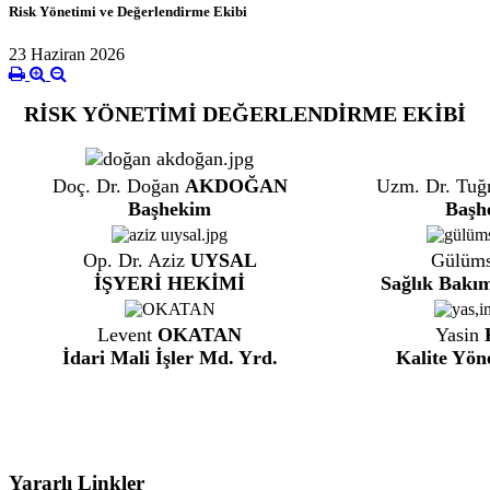
Risk Yönetimi ve Değerlendirme Ekibi
23 Haziran 2026
RİSK YÖNETİMİ DEĞERLENDİRME EKİBİ
Doç. Dr. Doğan
AKDOĞAN
Uzm. Dr. Tuğ
Başhekim
Başh
Op. Dr. Aziz
UYSAL
Gülüms
İŞYERİ HEKİMİ
Sağlık Bakı
Levent
OKATAN
Yasin
İdari Mali İşler Md. Yrd.
Kalite Yön
Yararlı Linkler