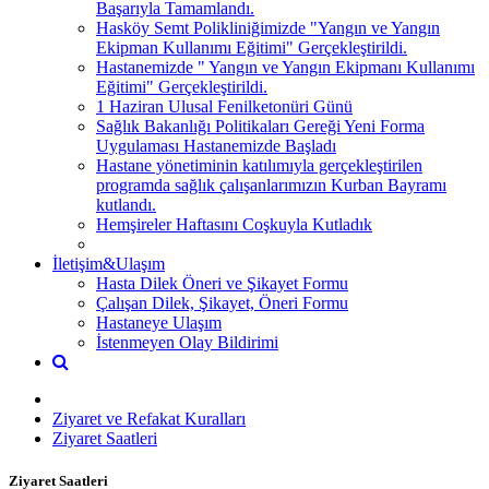
Başarıyla Tamamlandı.
Hasköy Semt Polikliniğimizde "Yangın ve Yangın
Ekipman Kullanımı Eğitimi" Gerçekleştirildi.
Hastanemizde " Yangın ve Yangın Ekipmanı Kullanımı
Eğitimi" Gerçekleştirildi.
1 Haziran Ulusal Fenilketonüri Günü
Sağlık Bakanlığı Politikaları Gereği Yeni Forma
Uygulaması Hastanemizde Başladı
Hastane yönetiminin katılımıyla gerçekleştirilen
programda sağlık çalışanlarımızın Kurban Bayramı
kutlandı.
Hemşireler Haftasını Coşkuyla Kutladık
İletişim&Ulaşım
Hasta Dilek Öneri ve Şikayet Formu
Çalışan Dilek, Şikayet, Öneri Formu
Hastaneye Ulaşım
İstenmeyen Olay Bildirimi
Ziyaret ve Refakat Kuralları
Ziyaret Saatleri
Ziyaret Saatleri