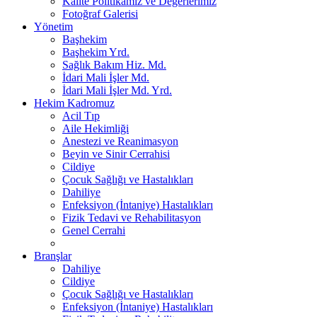
Kalite Politikamız ve Değerlerimiz
Fotoğraf Galerisi
Yönetim
Başhekim
Başhekim Yrd.
Sağlık Bakım Hiz. Md.
İdari Mali İşler Md.
İdari Mali İşler Md. Yrd.
Hekim Kadromuz
Acil Tıp
Aile Hekimliği
Anestezi ve Reanimasyon
Beyin ve Sinir Cerrahisi
Cildiye
Çocuk Sağlığı ve Hastalıkları
Dahiliye
Enfeksiyon (İntaniye) Hastalıkları
Fizik Tedavi ve Rehabilitasyon
Genel Cerrahi
Branşlar
Dahiliye
Cildiye
Çocuk Sağlığı ve Hastalıkları
Enfeksiyon (İntaniye) Hastalıkları